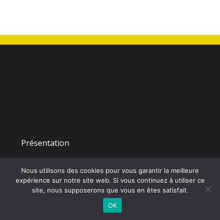
Présentation
Nous utilisons des cookies pour vous garantir la meilleure
©
2026 - Union Sportive le Pin la Poitevinière | Site internet réalisé
expérience sur notre site web. Si vous continuez à utiliser ce
par
site, nous supposerons que vous en êtes satisfait.
OK
CONTACTEZ-NOUS |
MENTIONS LÉGALES