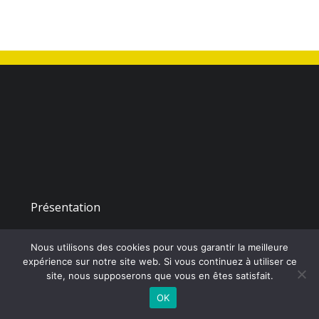
Présentation
Nous utilisons des cookies pour vous garantir la meilleure
©
2026 - Union Sportive le Pin la Poitevinière | Site internet réalisé
expérience sur notre site web. Si vous continuez à utiliser ce
par
site, nous supposerons que vous en êtes satisfait.
OK
CONTACTEZ-NOUS |
MENTIONS LÉGALES